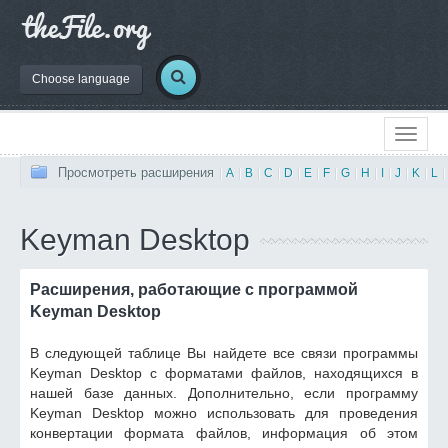
Choose language
Просмотреть расширения
|
A
|
B
|
C
|
D
|
E
|
F
|
G
|
H
|
I
|
J
|
K
|
L
|
Keyman Desktop
Расширения, работающие с программой
Keyman Desktop
В следующей таблице Вы найдете все связи программы
Keyman Desktop с форматами файлов, находящихся в
нашей базе данных. Дополнительно, если программу
Keyman Desktop можно использовать для проведения
конвертации формата файлов, информация об этом