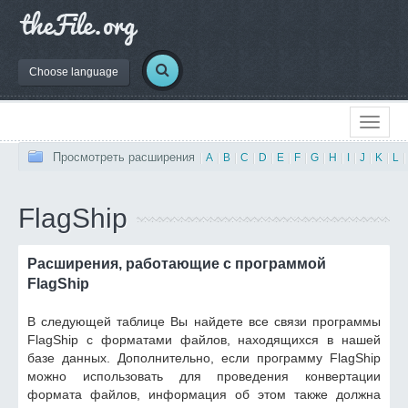
Choose language
Просмотреть расширения
|
A
|
B
|
C
|
D
|
E
|
F
|
G
|
H
|
I
|
J
|
K
|
L
|
FlagShip
Расширения, работающие с программой
FlagShip
В следующей таблице Вы найдете все связи программы
FlagShip с форматами файлов, находящихся в нашей
базе данных. Дополнительно, если программу FlagShip
можно использовать для проведения конвертации
формата файлов, информация об этом также должна