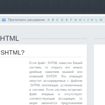
Просмотреть расширения
|
A
|
B
|
C
|
D
|
E
|
F
|
G
|
H
|
I
|
J
|
K
|
L
|
M
|
SHTML
 .SHTML?
Если файл .SHTML известен Вашей
системе, то открыть его можно
двойным нажатием мышкой или
клавишей ENTER. Эта операция
запустит ассоциируемые с файлом
.SHTML аппликации, установленные
в системе. Если система встречает
файл впервые и отсутствуют
соответствующие ассоциации, то
акция закончится предложением