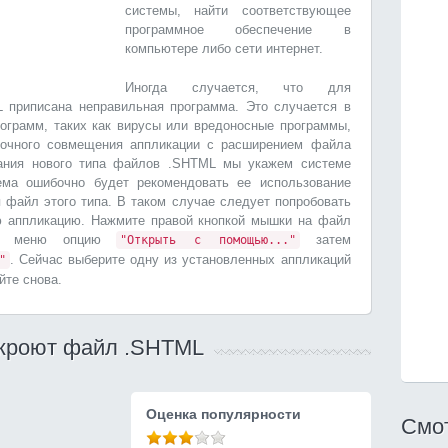
системы, найти соответствующее
программное обеспечение в
компьютере либо сети интернет.
Иногда случается, что для
 приписана неправильная программа. Это случается в
ограмм, таких как вирусы или вредоносные программы,
бочного совмещения аппликации с расширением файла
ания нового типа файлов .SHTML мы укажем системе
ема ошибочно будет рекомендовать ее использование
я файл этого типа. В таком случае следует попробовать
ю аппликацию. Нажмите правой кнопкой мышки на файл
из меню опцию
затем
"Открыть с помощью..."
. Сейчас выберите одну из установленных аппликаций
"
йте снова.
ткроют файл .SHTML
Оценка популярности
Смот