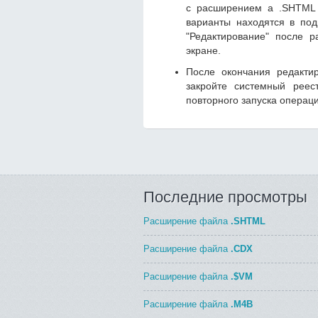
с расширением а .SHTML е
варианты находятся в по
"Редактирование" после 
экране.
После окончания редакти
закройте системный реес
повторного запуска операц
Последние просмотры
Расширение файла
.SHTML
Расширение файла
.CDX
Расширение файла
.$VM
Расширение файла
.M4B