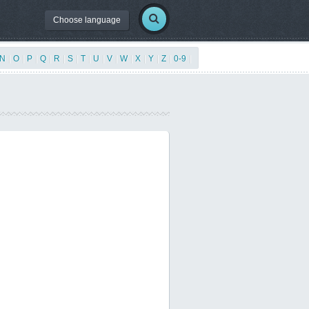
Choose language
N
|
O
|
P
|
Q
|
R
|
S
|
T
|
U
|
V
|
W
|
X
|
Y
|
Z
|
0-9
|