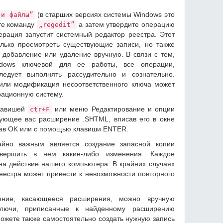
(в старших версиях системы Windows это
 и файлы”
те команду
а затем утвердите операцию
„regedit”
ерация запустит системный редактор реестра. Этот
олько просмотреть существующие записи, но также
 добавление или удаление вручную. В связи с тем,
dows ключевой для ее работы, все операции,
едует выполнять рассудительно и сознательно.
или модификация несоответственного ключа может
рационную систему.
лавишей
или меню Редактирование и опции
ctr+F
ующее вас расширение .SHTML, вписав его в окне
жав OK или с помощью клавиши ENTER.
айно важным является создание запасной копии
вершить в нем какие-либо изменения. Каждое
на действие нашего компьютера. В крайних случаях
естра может привести к невозможности повторного
ение, касающееся расширения, можно вручную
ключи, приписанные к найденному расширению
ожете также самостоятельно создать нужную запись