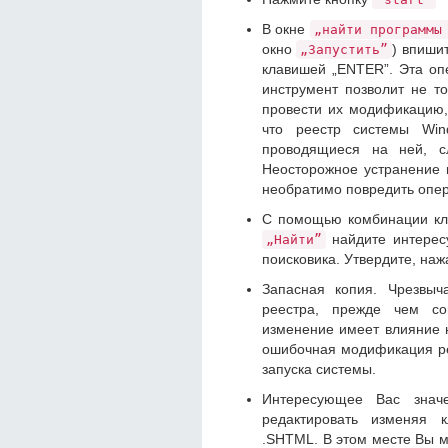
В окне
„найти программы
окно
) впиши
„Запустить”
клавишей „ENTER”. Эта оп
инструмент позволит не т
провести их модификацию,
что реестр системы Win
проводящиеся на ней, сл
Неосторожное устранение 
необратимо повредить опе
С помощью комбинации к
найдите интерес
„Найти”
поисковика. Утвердите, на
Запасная копия. Чрезвыч
реестра, прежде чем со
изменение имеет влияние 
ошибочная модификация ре
запуска системы.
Интересующее Вас знач
редактировать изменяя 
.SHTML. В этом месте Вы м