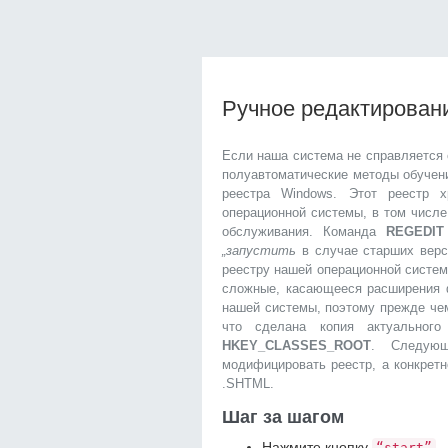
Ручное редактирован
Если наша система не справляется
полуавтоматические методы обучени
реестра Windows. Этот реестр 
операционной системы, в том числ
обслуживания. Команда
REGEDIT
„запустить
в случае старших верс
реестру нашей операционной систем
сложные, касающееся расширения 
нашей системы, поэтому прежде че
что сделана копия актуальног
HKEY_CLASSES_ROOT
. Следующ
модифицировать реестр, а конкрет
.SHTML.
Шаг за шагом
Нажмите кнопку
“start”