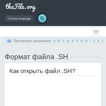
Choose language
Просмотреть расширения
|
A
|
B
|
C
|
D
|
E
|
F
|
G
|
H
|
I
|
J
|
K
|
L
|
Формат файла .SH
Как открыть файл .SH?