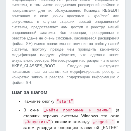
системы, в том числе соединения расширений файлов с
программами для их обслуживания. Команда
REGEDIT
вписанная в окне
„поиск программ и файлов”
или
„запустить
в случае старших версий операционной
системы, предоставляет нам доступ к реестру нашей
операционной системы. Все операции, проведенные в
реестре (даже не очень сложные, касающееся расширения
файла .SH) имеют значительное влияние на работу нашей
системы, поэтому прежде чем проводить какие-либо
модификации следует убедится, что сделана копия
актуального реестра. Интересующий нас раздел - это ключ
HKEY_CLASSES_ROOT
. Следующая инструкция
показывает, шаг за шагом, как модифицировать реестр, а
конкретно запись в реестре, содержащую информацию о
файле .SH.
Шаг за шагом
Нажмите кнопку
“start”
В окне
(в
„найти программы и файлы”
старших версиях системы Windows это окно
) впишите команду
а
„Запустить”
„regedit”
затем утвердите операцию клавишей „ENTER”.