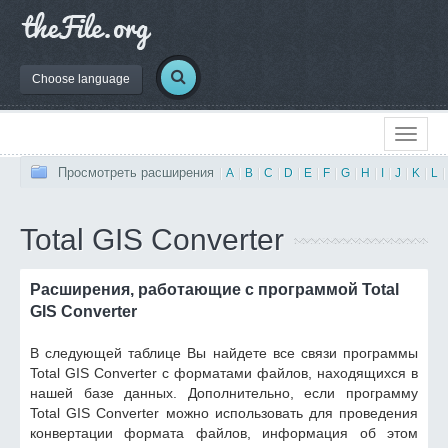
Choose language
Просмотреть расширения
|
A
|
B
|
C
|
D
|
E
|
F
|
G
|
H
|
I
|
J
|
K
|
L
|
Total GIS Converter
Расширения, работающие с программой Total
GIS Converter
В следующей таблице Вы найдете все связи программы
Total GIS Converter с форматами файлов, находящихся в
нашей базе данных. Дополнительно, если программу
Total GIS Converter можно использовать для проведения
конвертации формата файлов, информация об этом