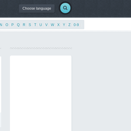
Choose language
N
|
O
|
P
|
Q
|
R
|
S
|
T
|
U
|
V
|
W
|
X
|
Y
|
Z
|
0-9
|