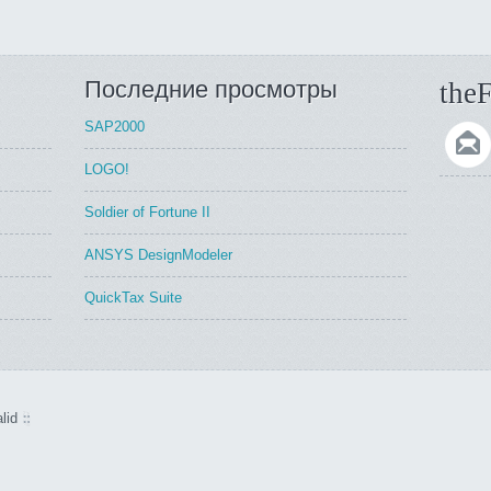
Последние просмотры
theF
SAP2000
LOGO!
Soldier of Fortune II
ANSYS DesignModeler
QuickTax Suite
lid