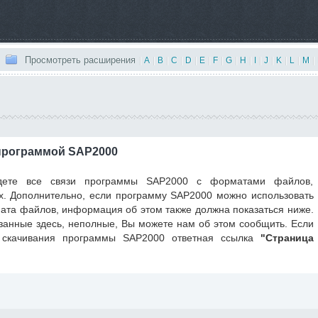
Просмотреть расширения
|
A
|
B
|
C
|
D
|
E
|
F
|
G
|
H
|
I
|
J
|
K
|
L
|
M
|
программой SAP2000
ете все связи программы SAP2000 с форматами файлов,
. Дополнительно, если программу SAP2000 можно использовать
ата файлов, информация об этом также должна показаться ниже.
азанные здесь, неполные, Вы можете нам об этом сообщить. Если
скачивания программы SAP2000 ответная ссылка
"Страница