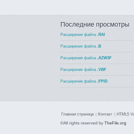
Последние просмотры
Расширение файла
.RAI
Расширение файла
.B
Расширение файла
.AZW3F
Расширение файла
.VBF
Расширение файла
.FPID
Главная страница
Контакт
HTML5 Va
©All rights reserved by
TheFile.org