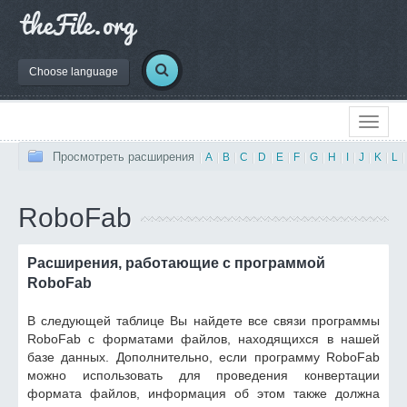
Choose language
Просмотреть расширения
|
A
|
B
|
C
|
D
|
E
|
F
|
G
|
H
|
I
|
J
|
K
|
L
|
RoboFab
Расширения, работающие с программой
RoboFab
В следующей таблице Вы найдете все связи программы
RoboFab с форматами файлов, находящихся в нашей
базе данных. Дополнительно, если программу RoboFab
можно использовать для проведения конвертации
формата файлов, информация об этом также должна