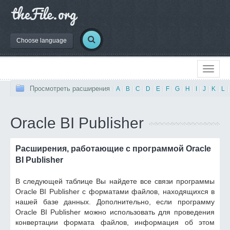
Choose language
Просмотреть расширения
|
A
|
B
|
C
|
D
|
E
|
F
|
G
|
H
|
I
|
J
|
K
|
L
|
Oracle BI Publisher
Расширения, работающие с программой Oracle
BI Publisher
В следующей таблице Вы найдете все связи программы
Oracle BI Publisher с форматами файлов, находящихся в
нашей базе данных. Дополнительно, если программу
Oracle BI Publisher можно использовать для проведения
конвертации формата файлов, информация об этом