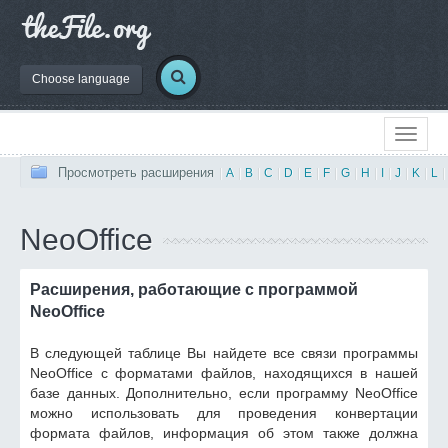
Choose language
Просмотреть расширения
|
A
|
B
|
C
|
D
|
E
|
F
|
G
|
H
|
I
|
J
|
K
|
L
|
NeoOffice
Расширения, работающие с программой
NeoOffice
В следующей таблице Вы найдете все связи программы
NeoOffice с форматами файлов, находящихся в нашей
базе данных. Дополнительно, если программу NeoOffice
можно использовать для проведения конвертации
формата файлов, информация об этом также должна