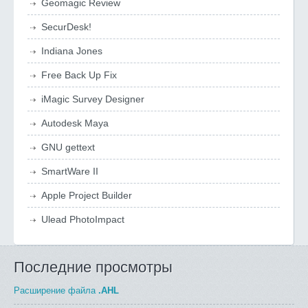
Geomagic Review
SecurDesk!
Indiana Jones
Free Back Up Fix
iMagic Survey Designer
Autodesk Maya
GNU gettext
SmartWare II
Apple Project Builder
Ulead PhotoImpact
Последние просмотры
Расширение файла
.AHL