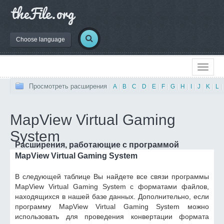
Choose language
Просмотреть расширения
|
A
|
B
|
C
|
D
|
E
|
F
|
G
|
H
|
I
|
J
|
K
|
L
|
MapView Virtual Gaming
System
Расширения, работающие с программой
MapView Virtual Gaming System
В следующей таблице Вы найдете все связи программы
MapView Virtual Gaming System с форматами файлов,
находящихся в нашей базе данных. Дополнительно, если
программу MapView Virtual Gaming System можно
использовать для проведения конвертации формата