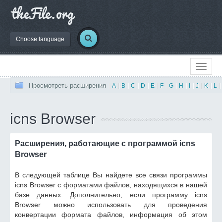
Choose language
Просмотреть расширения
|
A
|
B
|
C
|
D
|
E
|
F
|
G
|
H
|
I
|
J
|
K
|
L
|
icns Browser
Расширения, работающие с программой icns
Browser
В следующей таблице Вы найдете все связи программы
icns Browser с форматами файлов, находящихся в нашей
базе данных. Дополнительно, если программу icns
Browser можно использовать для проведения
конвертации формата файлов, информация об этом