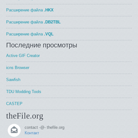
Расширение файла
.HKX
Расширение файла
.DB2TBL
Расширение файла
.VQL
Последние просмотры
Active GIF Creator
icns Browser
Sawfish
TDU Modding Tools
CASTEP
theFile.org
contact -@- thefile.org
Контакт