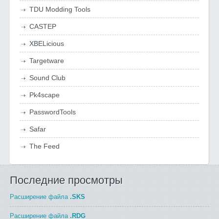
TDU Modding Tools
CASTEP
XBELicious
Targetware
Sound Club
Pk4scape
PasswordTools
Safar
The Feed
Последние просмотры
Расширение файла
.SKS
Расширение файла
.RDG