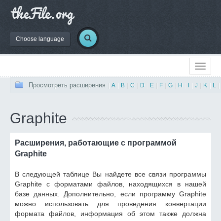
Choose language
Просмотреть расширения
|
A
|
B
|
C
|
D
|
E
|
F
|
G
|
H
|
I
|
J
|
K
|
L
|
Graphite
Расширения, работающие с программой
Graphite
В следующей таблице Вы найдете все связи программы
Graphite с форматами файлов, находящихся в нашей
базе данных. Дополнительно, если программу Graphite
можно использовать для проведения конвертации
формата файлов, информация об этом также должна