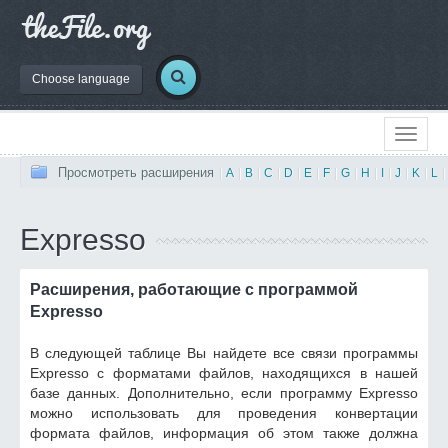
Choose language
Просмотреть расширения
|
A
|
B
|
C
|
D
|
E
|
F
|
G
|
H
|
I
|
J
|
K
|
L
|
Expresso
Расширения, работающие с программой
Expresso
В следующей таблице Вы найдете все связи программы
Expresso с форматами файлов, находящихся в нашей
базе данных. Дополнительно, если программу Expresso
можно использовать для проведения конвертации
формата файлов, информация об этом также должна