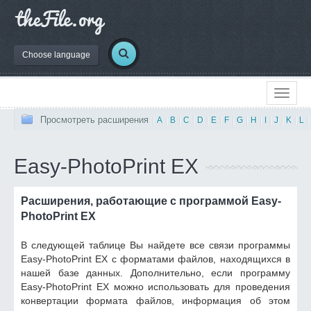
Choose language
Просмотреть расширения
|
A
|
B
|
C
|
D
|
E
|
F
|
G
|
H
|
I
|
J
|
K
|
L
|
Easy-PhotoPrint EX
Расширения, работающие с программой Easy-
PhotoPrint EX
В следующей таблице Вы найдете все связи программы
Easy-PhotoPrint EX с форматами файлов, находящихся в
нашей базе данных. Дополнительно, если программу
Easy-PhotoPrint EX можно использовать для проведения
конвертации формата файлов, информация об этом