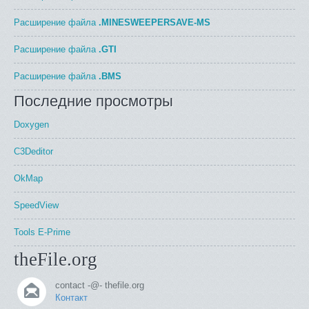
Расширение файла
.MINESWEEPERSAVE-MS
Расширение файла
.GTI
Расширение файла
.BMS
Последние просмотры
Doxygen
C3Deditor
OkMap
SpeedView
Tools E-Prime
theFile.org
contact -@- thefile.org
Контакт