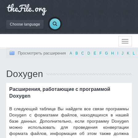
Choose language
Просмотреть расширения
|
A
|
B
|
C
|
D
|
E
|
F
|
G
|
H
|
I
|
J
|
K
|
L
|
Doxygen
Расширения, работающие с программой
Doxygen
В следующей таблице Вы найдете все связи программы
Doxygen с форматами файлов, находящихся в нашей
базе данных. Дополнительно, если программу Doxygen
можно использовать для проведения конвертации
формата файлов, информация об этом также должна