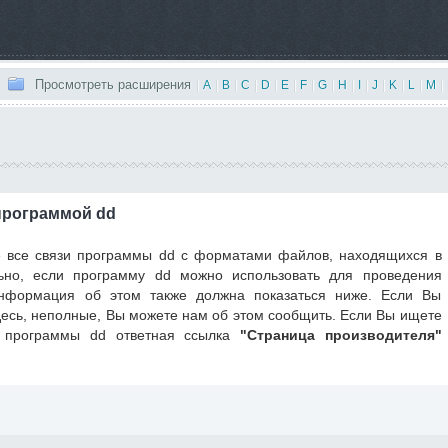
Просмотреть расширения
|
A
|
B
|
C
|
D
|
E
|
F
|
G
|
H
|
I
|
J
|
K
|
L
|
M
|
программой dd
 все связи программы dd с форматами файлов, находящихся в
ьно, если программу dd можно использовать для проведения
нформация об этом также должна показаться ниже. Если Вы
здесь, неполные, Вы можете нам об этом сообщить. Если Вы ищете
я программы dd ответная ссылка
"Страница производителя"