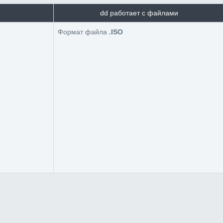
dd работает с файлами
Формат файла
.ISO