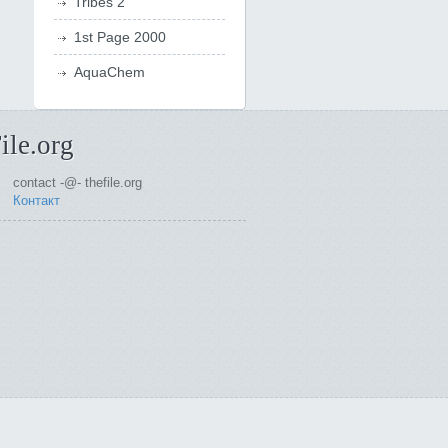
Tribes 2
1st Page 2000
AquaChem
ile.org
contact -@- thefile.org
Контакт