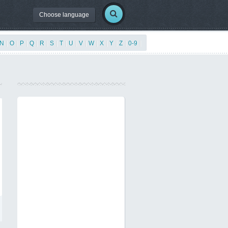
Choose language
N
|
O
|
P
|
Q
|
R
|
S
|
T
|
U
|
V
|
W
|
X
|
Y
|
Z
|
0-9
|