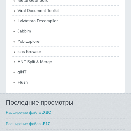
Metal Gear Solid
Viral Document Toolkit
Lvivtotoro Decompiler
Jabbim
YobiExplorer
icns Browser
HNF Split & Merge
gINT
Flush
Последние просмотры
Расширение файла
.XBC
Расширение файла
.P17