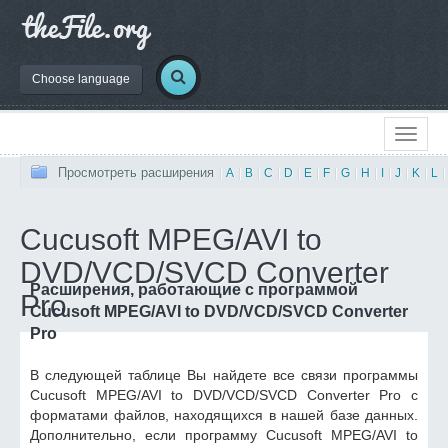
Choose language
Просмотреть расширения
|
A
|
B
|
C
|
D
|
E
|
F
|
G
|
H
|
I
|
J
|
K
|
L
|
Cucusoft MPEG/AVI to
DVD/VCD/SVCD Converter
Расширения, работающие с программой
Pro
Cucusoft MPEG/AVI to DVD/VCD/SVCD Converter
Pro
В следующей таблице Вы найдете все связи программы
Cucusoft MPEG/AVI to DVD/VCD/SVCD Converter Pro с
форматами файлов, находящихся в нашей базе данных.
Дополнительно, если программу Cucusoft MPEG/AVI to