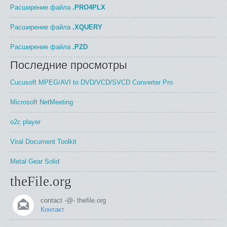
Расширение файла
.PRO4PLX
Расширение файла
.XQUERY
Расширение файла
.PZD
Последние просмотры
Cucusoft MPEG/AVI to DVD/VCD/SVCD Converter Pro
Microsoft NetMeeting
o2c player
Viral Document Toolkit
Metal Gear Solid
theFile.org
contact -@- thefile.org
Контакт