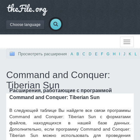
Choose language
Просмотреть расширения
|
A
|
B
|
C
|
D
|
E
|
F
|
G
|
H
|
I
|
J
|
K
|
L
|
Command and Conquer:
Tiberian Sun
Расширения, работающие с программой
Command and Conquer: Tiberian Sun
В следующей таблице Вы найдете все связи программы
Command and Conquer: Tiberian Sun с форматами
файлов, находящихся в нашей базе данных.
Дополнительно, если программу Command and Conquer:
Tiberian Sun можно использовать для проведения