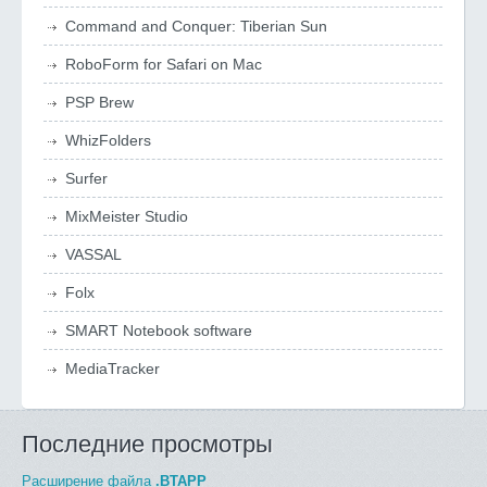
Command and Conquer: Tiberian Sun
RoboForm for Safari on Mac
PSP Brew
WhizFolders
Surfer
MixMeister Studio
VASSAL
Folx
SMART Notebook software
MediaTracker
Последние просмотры
Расширение файла
.BTAPP