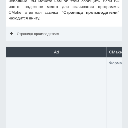
неполные, Вы можете нам об этом сообщить. Если Вы
ищете надежное место для скачивания программы
CMake ответная ссылка
"Страница производителя"
находится внизу.
Страница производителя
Ad
CMake ра
Формат 