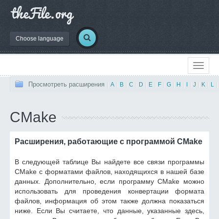
Choose language
Просмотреть расширения
|
A
|
B
|
C
|
D
|
E
|
F
|
G
|
H
|
I
|
J
|
K
|
L
|
CMake
Расширения, работающие с программой CMake
В следующей таблице Вы найдете все связи программы
CMake с форматами файлов, находящихся в нашей базе
данных. Дополнительно, если программу CMake можно
использовать для проведения конвертации формата
файлов, информация об этом также должна показаться
ниже. Если Вы считаете, что данные, указанные здесь,