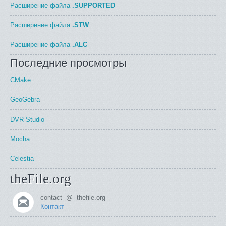
Расширение файла
.SUPPORTED
Расширение файла
.STW
Расширение файла
.ALC
Последние просмотры
CMake
GeoGebra
DVR-Studio
Mocha
Celestia
theFile.org
contact -@- thefile.org
Контакт