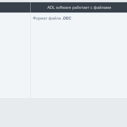
ADL software работает с файлами
Формат файла
.DEC