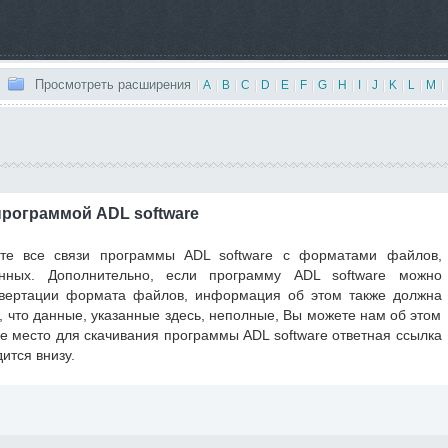
Просмотреть расширения
|
A
|
B
|
C
|
D
|
E
|
F
|
G
|
H
|
I
|
J
|
K
|
L
|
M
|
рограммой ADL software
те все связи программы ADL software с форматами файлов,
ных. Дополнительно, если программу ADL software можно
нвертации формата файлов, информация об этом также должна
, что данные, указанные здесь, неполные, Вы можете нам об этом
 место для скачивания программы ADL software ответная ссылка
ится внизу.