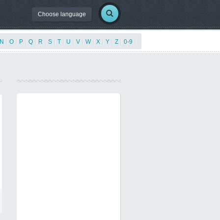
Choose language
N
|
O
|
P
|
Q
|
R
|
S
|
T
|
U
|
V
|
W
|
X
|
Y
|
Z
|
0-9
|