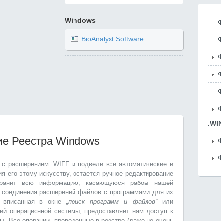
Windows
BioAnalyst Software
.W
ие Реестра Windows
 с расширением .WIFF и подвели все автоматические и
я его этому искусству, остается ручное редактирование
хранит всю информацию, касающуюся рабоы нашей
е соединения расширений файлов с программами для их
вписанная в окне
„поиск программ и файлов”
или
ий операционной системы, предоставляет нам доступ к
ы. Все операции, проведенные в реестре (даже не очень