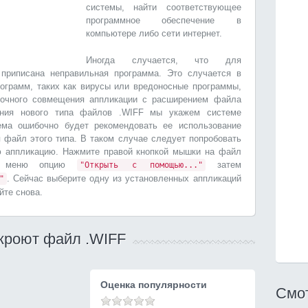
системы, найти соответствующее
программное обеспечение в
компьютере либо сети интернет.
Иногда случается, что для
приписана неправильная программа. Это случается в
ограмм, таких как вирусы или вредоносные программы,
бочного совмещения аппликации с расширением файла
ания нового типа файлов .WIFF мы укажем системе
ема ошибочно будет рекомендовать ее использование
я файл этого типа. В таком случае следует попробовать
ю аппликацию. Нажмите правой кнопкой мышки на файл
из меню опцию
затем
"Открыть с помощью..."
. Сейчас выберите одну из установленных аппликаций
"
йте снова.
кроют файл .WIFF
Оценка популярности
Смот