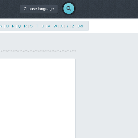
Choose language
N
|
O
|
P
|
Q
|
R
|
S
|
T
|
U
|
V
|
W
|
X
|
Y
|
Z
|
0-9
|