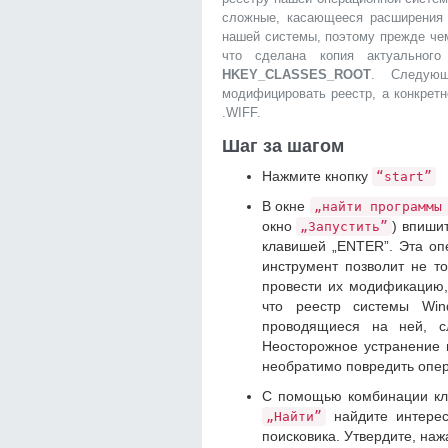
сложные, касающееся расширения 
нашей системы, поэтому прежде че
что сделана копия актуальног
HKEY_CLASSES_ROOT
. Следующ
модифицировать реестр, а конкрет
.WIFF.
Шаг за шагом
Нажмите кнопку
“start”
В окне
„найти программы
окно
) впиши
„Запустить”
клавишей „ENTER”. Эта оп
инструмент позволит не т
провести их модификацию,
что реестр системы Win
проводящиеся на ней, сл
Неосторожное устранение 
необратимо повредить опе
С помощью комбинации к
найдите интерес
„Найти”
поисковика. Утвердите, на