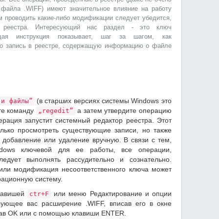
файла .WIFF) имеют значительное влияние на работу
м проводить какие-либо модификации следует убедится,
о реестра. Интересующий нас раздел - это ключ
ая инструкция показывает, шаг за шагом, как
но запись в реестре, содержащую информацию о файле
(в старших версиях системы Windows это
 и файлы”
те команду
а затем утвердите операцию
„regedit”
ерация запустит системный редактор реестра. Этот
олько просмотреть существующие записи, но также
 добавление или удаление вручную. В связи с тем,
dows ключевой для ее работы, все операции,
едует выполнять рассудительно и сознательно.
или модификация несоответственного ключа может
рационную систему.
лавишей
или меню Редактирование и опции
ctr+F
ующее вас расширение .WIFF, вписав его в окне
жав OK или с помощью клавиши ENTER.