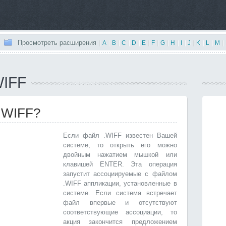
Просмотреть расширения
|
A
|
B
|
C
|
D
|
E
|
F
|
G
|
H
|
I
|
J
|
K
|
L
|
M
|
WIFF
 .WIFF?
Если файл .WIFF известен Вашей
системе, то открыть его можно
двойным нажатием мышкой или
клавишей ENTER. Эта операция
запустит ассоциируемые с файлом
.WIFF аппликации, установленные в
системе. Если система встречает
файл впервые и отсутствуют
соответствующие ассоциации, то
акция закончится предложением