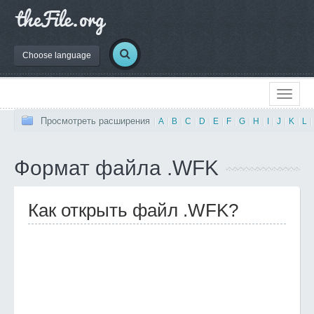
Choose language
Просмотреть расширения
|
A
|
B
|
C
|
D
|
E
|
F
|
G
|
H
|
I
|
J
|
K
|
L
|
Формат файла .WFK
Как открыть файл .WFK?