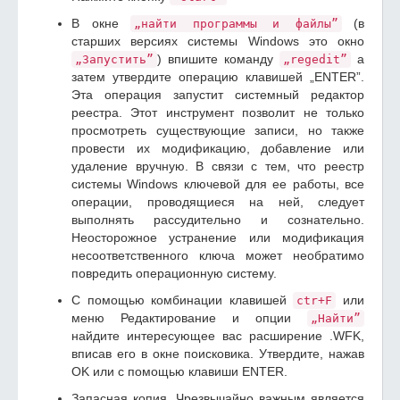
В окне
(в
„найти программы и файлы”
старших версиях системы Windows это окно
) впишите команду
а
„Запустить”
„regedit”
затем утвердите операцию клавишей „ENTER”.
Эта операция запустит системный редактор
реестра. Этот инструмент позволит не только
просмотреть существующие записи, но также
провести их модификацию, добавление или
удаление вручную. В связи с тем, что реестр
системы Windows ключевой для ее работы, все
операции, проводящиеся на ней, следует
выполнять рассудительно и сознательно.
Неосторожное устранение или модификация
несоответственного ключа может необратимо
повредить операционную систему.
С помощью комбинации клавишей
или
ctr+F
меню Редактирование и опции
„Найти”
найдите интересующее вас расширение .WFK,
вписав его в окне поисковика. Утвердите, нажав
OK или с помощью клавиши ENTER.
Запасная копия. Чрезвычайно важным является