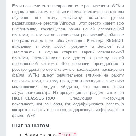
Если наша система не справляется с расширением .WFK и
подвели все автоматические и полуавтоматические методы
обучения его этому искусству, остается ручное
редактирование реестра Windows. Этот реестр хранит всю
информацию, касающуюся рабоы нашей операционной
системы, в том числе соединения расширений файлов с
программами для их обслуживания. Команда
REGEDIT
вписанная в окне
„поиск программ и файлов”
или
„запустить
в случае старших версий операционной
системы, предоставляет нам доступ к реестру нашей
операционной системы. Все операции, проведенные в
реестре (даже не очень сложные, касающееся расширения
файла .WFK) имеют значительное влияние на работу
нашей системы, поэтому прежде чем проводить какие-либо
модификации следует убедится, что сделана копия
актуального реестра. Интересующий нас раздел - это ключ
HKEY_CLASSES_ROOT
. Следующая инструкция
показывает, шаг за шагом, как модифицировать реестр, а
конкретно запись в реестре, содержащую информацию о
файле .WFK.
Шаг за шагом
Нажмите кнопку
“start”