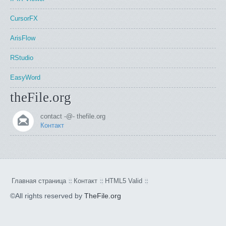
CursorFX
ArisFlow
RStudio
EasyWord
theFile.org
contact -@- thefile.org
Контакт
Главная страница
Контакт
HTML5 Valid
©All rights reserved by
TheFile.org