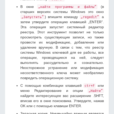
В окне
(в
„найти программы и файлы”
старших версиях системы Windows это окно
) впишите команду
а
„Запустить”
„regedit”
затем утвердите операцию клавишей „ENTER”.
Эта операция запустит системный редактор
реестра. Этот инструмент позволит не только
просмотреть существующие записи, но также
провести их модификацию, добавление или
удаление вручную. В связи с тем, что реестр
системы Windows ключевой для ее работы, все
операции, проводящиеся на ней, следует
выполнять рассудительно и сознательно.
Неосторожное устранение или модификация
несоответственного ключа может необратимо
повредить операционную систему.
С помощью комбинации клавишей
или
ctr+F
меню Редактирование и опции
„Найти”
найдите интересующее вас расширение .SHFT,
вписав его в окне поисковика. Утвердите, нажав
OK или с помощью клавиши ENTER.
Запасная копия. Чрезвычайно важным является