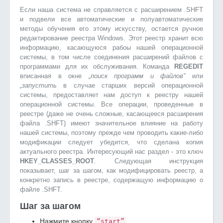
Если наша система не справляется с расширением .SHFT
и подвели все автоматические и полуавтоматические
методы обучения его этому искусству, остается ручное
редактирование реестра Windows. Этот реестр хранит всю
информацию, касающуюся рабоы нашей операционной
системы, в том числе соединения расширений файлов с
программами для их обслуживания. Команда
REGEDIT
вписанная в окне
„поиск программ и файлов”
или
„запустить
в случае старших версий операционной
системы, предоставляет нам доступ к реестру нашей
операционной системы. Все операции, проведенные в
реестре (даже не очень сложные, касающееся расширения
файла .SHFT) имеют значительное влияние на работу
нашей системы, поэтому прежде чем проводить какие-либо
модификации следует убедится, что сделана копия
актуального реестра. Интересующий нас раздел - это ключ
HKEY_CLASSES_ROOT
. Следующая инструкция
показывает, шаг за шагом, как модифицировать реестр, а
конкретно запись в реестре, содержащую информацию о
файле .SHFT.
Шаг за шагом
Нажмите кнопку
“start”