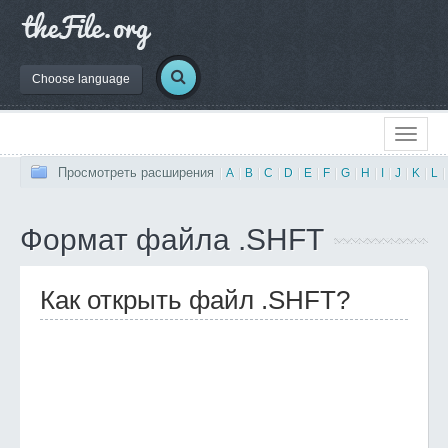
Choose language
Просмотреть расширения
|
A
|
B
|
C
|
D
|
E
|
F
|
G
|
H
|
I
|
J
|
K
|
L
|
Формат файла .SHFT
Как открыть файл .SHFT?