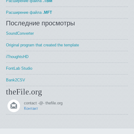
Расширение файла
.TBM
Расширение файла
.MFT
Последние просмотры
SoundConverter
Original program that created the template
iThoughtsHD
FontLab Studio
Bank2CSV
theFile.org
contact -@- thefile.org
Контакт