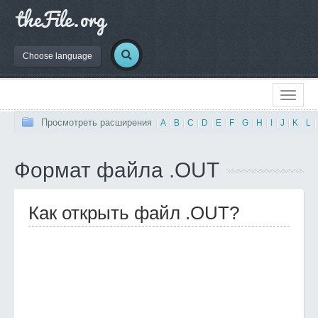
Choose language
Просмотреть расширения
|
A
|
B
|
C
|
D
|
E
|
F
|
G
|
H
|
I
|
J
|
K
|
L
|
Формат файла .OUT
Как открыть файл .OUT?