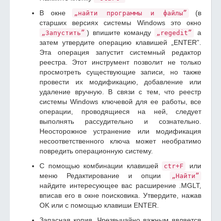
В окне
(в
„найти программы и файлы”
старших версиях системы Windows это окно
) впишите команду
а
„Запустить”
„regedit”
затем утвердите операцию клавишей „ENTER”.
Эта операция запустит системный редактор
реестра. Этот инструмент позволит не только
просмотреть существующие записи, но также
провести их модификацию, добавление или
удаление вручную. В связи с тем, что реестр
системы Windows ключевой для ее работы, все
операции, проводящиеся на ней, следует
выполнять рассудительно и сознательно.
Неосторожное устранение или модификация
несоответственного ключа может необратимо
повредить операционную систему.
С помощью комбинации клавишей
или
ctr+F
меню Редактирование и опции
„Найти”
найдите интересующее вас расширение .MGLT,
вписав его в окне поисковика. Утвердите, нажав
OK или с помощью клавиши ENTER.
Запасная копия. Чрезвычайно важным является