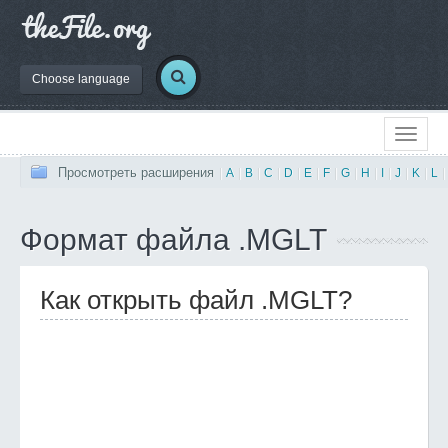
Choose language
Просмотреть расширения
|
A
|
B
|
C
|
D
|
E
|
F
|
G
|
H
|
I
|
J
|
K
|
L
|
Формат файла .MGLT
Как открыть файл .MGLT?