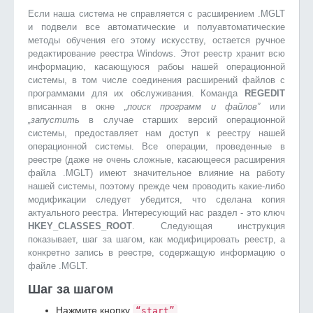
Если наша система не справляется с расширением .MGLT
и подвели все автоматические и полуавтоматические
методы обучения его этому искусству, остается ручное
редактирование реестра Windows. Этот реестр хранит всю
информацию, касающуюся рабоы нашей операционной
системы, в том числе соединения расширений файлов с
программами для их обслуживания. Команда
REGEDIT
вписанная в окне
„поиск программ и файлов”
или
„запустить
в случае старших версий операционной
системы, предоставляет нам доступ к реестру нашей
операционной системы. Все операции, проведенные в
реестре (даже не очень сложные, касающееся расширения
файла .MGLT) имеют значительное влияние на работу
нашей системы, поэтому прежде чем проводить какие-либо
модификации следует убедится, что сделана копия
актуального реестра. Интересующий нас раздел - это ключ
HKEY_CLASSES_ROOT
. Следующая инструкция
показывает, шаг за шагом, как модифицировать реестр, а
конкретно запись в реестре, содержащую информацию о
файле .MGLT.
Шаг за шагом
Нажмите кнопку
“start”