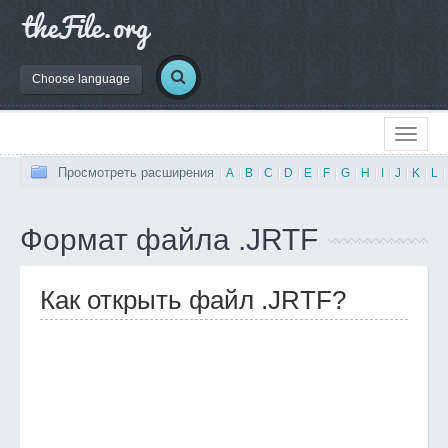
Choose language
Просмотреть расширения
|
A
|
B
|
C
|
D
|
E
|
F
|
G
|
H
|
I
|
J
|
K
|
L
|
Формат файла .JRTF
Как открыть файл .JRTF?