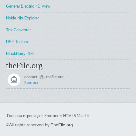
General Electric 4D View
Nokia NbuExplorer
TextConverter
DSF Toolbox
BlackBerry JDE
theFile.org
contact -@- thefile.org
Контакт
Главная страница
Контакт
HTML5 Valid
©All rights reserved by
TheFile.org