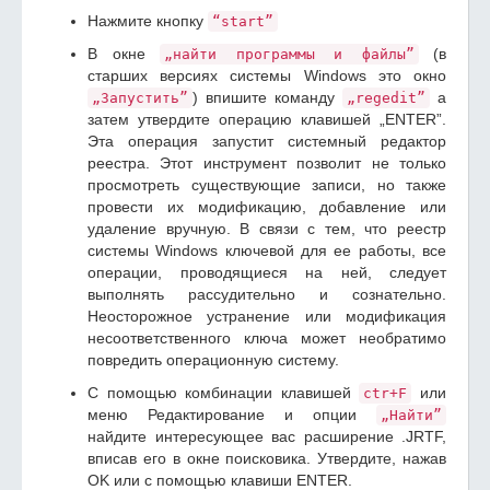
Нажмите кнопку
“start”
В окне
(в
„найти программы и файлы”
старших версиях системы Windows это окно
) впишите команду
а
„Запустить”
„regedit”
затем утвердите операцию клавишей „ENTER”.
Эта операция запустит системный редактор
реестра. Этот инструмент позволит не только
просмотреть существующие записи, но также
провести их модификацию, добавление или
удаление вручную. В связи с тем, что реестр
системы Windows ключевой для ее работы, все
операции, проводящиеся на ней, следует
выполнять рассудительно и сознательно.
Неосторожное устранение или модификация
несоответственного ключа может необратимо
повредить операционную систему.
С помощью комбинации клавишей
или
ctr+F
меню Редактирование и опции
„Найти”
найдите интересующее вас расширение .JRTF,
вписав его в окне поисковика. Утвердите, нажав
OK или с помощью клавиши ENTER.