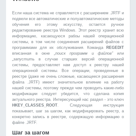
Если наша система не справляется с расширением .JRTF и
подвели все автоматические и полуавтоматические методы
обучения его этому искусству, остается ручное
редактирование реестра Windows. Этот реестр хранит всю
информацию, касающуюся рабоы нашей операционной
системы, в том числе соединения расширений файлов с
программами для их обслуживания. Команда
REGEDIT
вписанная в окне
„поиск программ и файлов”
или
„запустить
в случае старших версий операционной
системы, предоставляет нам доступ к реестру нашей
операционной системы. Все операции, проведенные в
реестре (даже не очень сложные, касающееся расширения
файла .JRTF) имеют значительное влияние на работу
нашей системы, поэтому прежде чем проводить какие-либо
модификации следует убедится, что сделана копия
актуального реестра. Интересующий нас раздел - это ключ
HKEY_CLASSES_ROOT
. Следующая инструкция
показывает, шаг за шагом, как модифицировать реестр, а
конкретно запись в реестре, содержащую информацию о
файле .JRTF.
Шаг за шагом