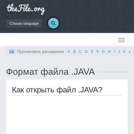
Choose language
Просмотреть расширения
|
A
|
B
|
C
|
D
|
E
|
F
|
G
|
H
|
I
|
J
|
K
|
L
|
Формат файла .JAVA
Как открыть файл .JAVA?