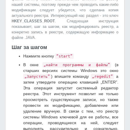
нашей системы, поэтому прежде чем проводить какие-либо
модификации следует убедится, что сделана копия
актуального реестра. Интересующий нас раздел - это ключ
HKEY_CLASSES_ROOT
. Следующая инструкция
показывает, шаг за шагом, как модифицировать реестр, а
конкретно запись в реестре, содержащую информацию о
файле .JAVA.
Шаг за шагом
Нажмите кнопку
“start”
В окне
(в
„найти программы и файлы”
старших версиях системы Windows это окно
) впишите команду
а
„Запустить”
„regedit”
затем утвердите операцию клавишей „ENTER”.
Эта операция запустит системный редактор
реестра. Этот инструмент позволит не только
просмотреть существующие записи, но также
провести их модификацию, добавление или
удаление вручную. В связи с тем, что реестр
системы Windows ключевой для ее работы, все
операции, проводящиеся на ней, следует
выполнять рассудительно и сознательно.