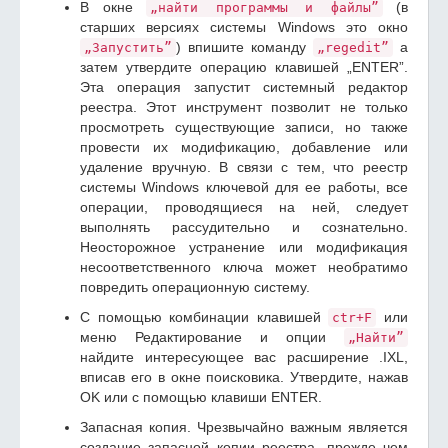
В окне
(в
„найти программы и файлы”
старших версиях системы Windows это окно
) впишите команду
а
„Запустить”
„regedit”
затем утвердите операцию клавишей „ENTER”.
Эта операция запустит системный редактор
реестра. Этот инструмент позволит не только
просмотреть существующие записи, но также
провести их модификацию, добавление или
удаление вручную. В связи с тем, что реестр
системы Windows ключевой для ее работы, все
операции, проводящиеся на ней, следует
выполнять рассудительно и сознательно.
Неосторожное устранение или модификация
несоответственного ключа может необратимо
повредить операционную систему.
С помощью комбинации клавишей
или
ctr+F
меню Редактирование и опции
„Найти”
найдите интересующее вас расширение .IXL,
вписав его в окне поисковика. Утвердите, нажав
OK или с помощью клавиши ENTER.
Запасная копия. Чрезвычайно важным является
создание запасной копии реестра, прежде чем