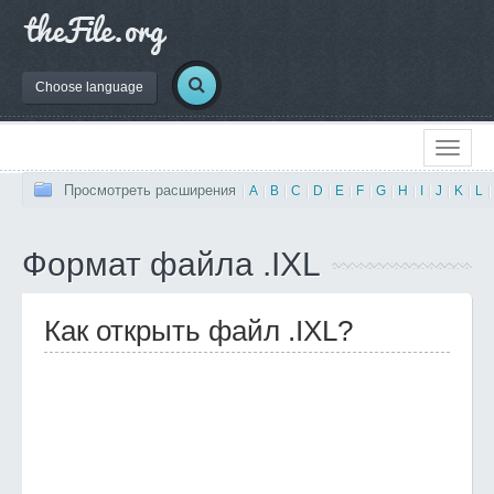
Choose language
Просмотреть расширения
|
A
|
B
|
C
|
D
|
E
|
F
|
G
|
H
|
I
|
J
|
K
|
L
|
Формат файла .IXL
Как открыть файл .IXL?