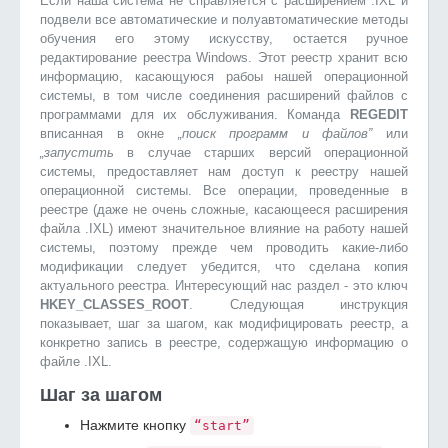
Если наша система не справляется с расширением .IXL и
подвели все автоматические и полуавтоматические методы
обучения его этому искусству, остается ручное
редактирование реестра Windows. Этот реестр хранит всю
информацию, касающуюся рабоы нашей операционной
системы, в том числе соединения расширений файлов с
программами для их обслуживания. Команда
REGEDIT
вписанная в окне
„поиск программ и файлов”
или
„запустить
в случае старших версий операционной
системы, предоставляет нам доступ к реестру нашей
операционной системы. Все операции, проведенные в
реестре (даже не очень сложные, касающееся расширения
файла .IXL) имеют значительное влияние на работу нашей
системы, поэтому прежде чем проводить какие-либо
модификации следует убедится, что сделана копия
актуального реестра. Интересующий нас раздел - это ключ
HKEY_CLASSES_ROOT
. Следующая инструкция
показывает, шаг за шагом, как модифицировать реестр, а
конкретно запись в реестре, содержащую информацию о
файле .IXL.
Шаг за шагом
Нажмите кнопку
“start”