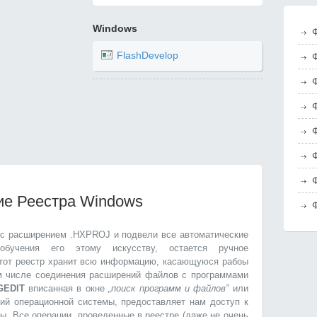
Windows
FlashDevelop
ие Реестра Windows
 с расширением .HXPROJ и подвели все автоматические
обучения его этому искусству, остается ручное
Этот реестр хранит всю информацию, касающуюся рабоы
м числе соединения расширений файлов с программами
GEDIT
вписанная в окне
„поиск программ и файлов”
или
ий операционной системы, предоставляет нам доступ к
ы. Все операции, проведенные в реестре (даже не очень