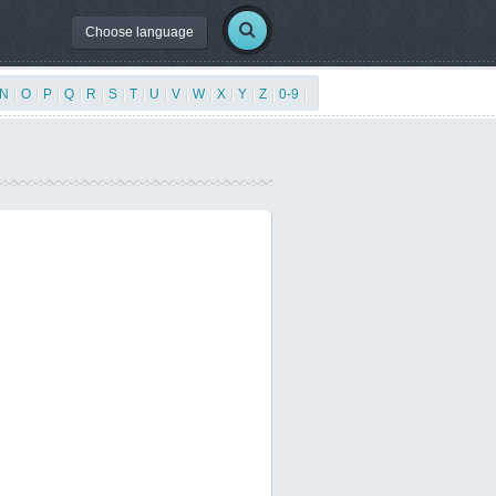
Choose language
N
|
O
|
P
|
Q
|
R
|
S
|
T
|
U
|
V
|
W
|
X
|
Y
|
Z
|
0-9
|