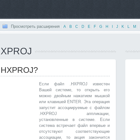
Просмотреть расширения
|
A
|
B
|
C
|
D
|
E
|
F
|
G
|
H
|
I
|
J
|
K
|
L
|
M
|
HXPROJ
 .HXPROJ?
Если файл .HXPROJ известен
Вашей системе, то открыть его
можно двойным нажатием мышкой
или клавишей ENTER. Эта операция
запустит ассоциируемые с файлом
.HXPROJ аппликации,
установленные в системе. Если
система встречает файл впервые и
отсутствуют соответствующие
ассоциации, то акция закончится