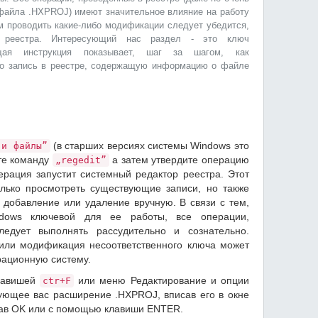
айла .HXPROJ) имеют значительное влияние на работу
м проводить какие-либо модификации следует убедится,
о реестра. Интересующий нас раздел - это ключ
ая инструкция показывает, шаг за шагом, как
но запись в реестре, содержащую информацию о файле
(в старших версиях системы Windows это
 и файлы”
те команду
а затем утвердите операцию
„regedit”
ерация запустит системный редактор реестра. Этот
олько просмотреть существующие записи, но также
 добавление или удаление вручную. В связи с тем,
dows ключевой для ее работы, все операции,
едует выполнять рассудительно и сознательно.
или модификация несоответственного ключа может
рационную систему.
лавишей
или меню Редактирование и опции
ctr+F
ющее вас расширение .HXPROJ, вписав его в окне
жав OK или с помощью клавиши ENTER.