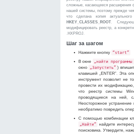
сложные, касающееся расширения ф
нашей системы, поэтому прежде че
что сделана копия актуальног
HKEY_CLASSES_ROOT
. Следующ
модифицировать реестр, а конкрет
.HXPROJ.
Шаг за шагом
Нажмите кнопку
“start”
В окне
„найти программы
окно
) впиши
„Запустить”
клавишей „ENTER”. Эта оп
инструмент позволит не т
провести их модификацию,
что реестр системы Win
проводящиеся на ней, сл
Неосторожное устранение 
необратимо повредить опе
С помощью комбинации к
найдите интересу
„Найти”
поисковика. Утвердите, на