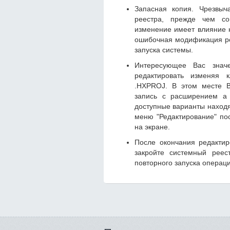
Запасная копия. Чрезвыч
реестра, прежде чем со
изменение имеет влияние 
ошибочная модификация ре
запуска системы.
Интересующее Вас знач
редактировать изменяя 
.HXPROJ. В этом месте В
запись с расширением а 
доступные варианты находя
меню "Редактирование" по
на экране.
После окончания редакти
закройте системный реес
повторного запуска операц