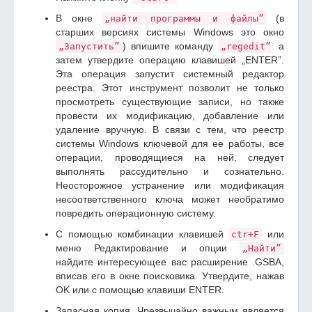
В окне
(в
„найти программы и файлы”
старших версиях системы Windows это окно
) впишите команду
а
„Запустить”
„regedit”
затем утвердите операцию клавишей „ENTER”.
Эта операция запустит системный редактор
реестра. Этот инструмент позволит не только
просмотреть существующие записи, но также
провести их модификацию, добавление или
удаление вручную. В связи с тем, что реестр
системы Windows ключевой для ее работы, все
операции, проводящиеся на ней, следует
выполнять рассудительно и сознательно.
Неосторожное устранение или модификация
несоответственного ключа может необратимо
повредить операционную систему.
С помощью комбинации клавишей
или
ctr+F
меню Редактирование и опции
„Найти”
найдите интересующее вас расширение .GSBA,
вписав его в окне поисковика. Утвердите, нажав
OK или с помощью клавиши ENTER.
Запасная копия. Чрезвычайно важным является