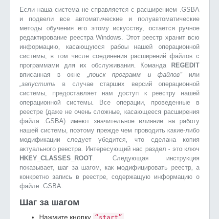
Если наша система не справляется с расширением .GSBA
и подвели все автоматические и полуавтоматические
методы обучения его этому искусству, остается ручное
редактирование реестра Windows. Этот реестр хранит всю
информацию, касающуюся рабоы нашей операционной
системы, в том числе соединения расширений файлов с
программами для их обслуживания. Команда
REGEDIT
вписанная в окне
„поиск программ и файлов”
или
„запустить
в случае старших версий операционной
системы, предоставляет нам доступ к реестру нашей
операционной системы. Все операции, проведенные в
реестре (даже не очень сложные, касающееся расширения
файла .GSBA) имеют значительное влияние на работу
нашей системы, поэтому прежде чем проводить какие-либо
модификации следует убедится, что сделана копия
актуального реестра. Интересующий нас раздел - это ключ
HKEY_CLASSES_ROOT
. Следующая инструкция
показывает, шаг за шагом, как модифицировать реестр, а
конкретно запись в реестре, содержащую информацию о
файле .GSBA.
Шаг за шагом
Нажмите кнопку
“start”