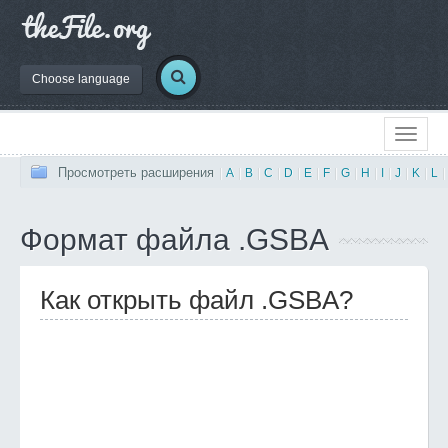
Choose language
Просмотреть расширения
|
A
|
B
|
C
|
D
|
E
|
F
|
G
|
H
|
I
|
J
|
K
|
L
|
Формат файла .GSBA
Как открыть файл .GSBA?