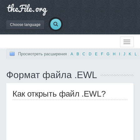
Choose language
Просмотреть расширения
|
A
|
B
|
C
|
D
|
E
|
F
|
G
|
H
|
I
|
J
|
K
|
L
|
Формат файла .EWL
Как открыть файл .EWL?