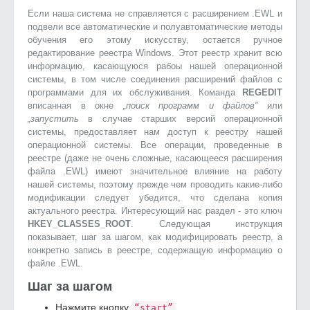
Если наша система не справляется с расширением .EWL и
подвели все автоматические и полуавтоматические методы
обучения его этому искусству, остается ручное
редактирование реестра Windows. Этот реестр хранит всю
информацию, касающуюся рабоы нашей операционной
системы, в том числе соединения расширений файлов с
программами для их обслуживания. Команда
REGEDIT
вписанная в окне
„поиск программ и файлов”
или
„запустить
в случае старших версий операционной
системы, предоставляет нам доступ к реестру нашей
операционной системы. Все операции, проведенные в
реестре (даже не очень сложные, касающееся расширения
файла .EWL) имеют значительное влияние на работу
нашей системы, поэтому прежде чем проводить какие-либо
модификации следует убедится, что сделана копия
актуального реестра. Интересующий нас раздел - это ключ
HKEY_CLASSES_ROOT
. Следующая инструкция
показывает, шаг за шагом, как модифицировать реестр, а
конкретно запись в реестре, содержащую информацию о
файле .EWL.
Шаг за шагом
Нажмите кнопку
“start”