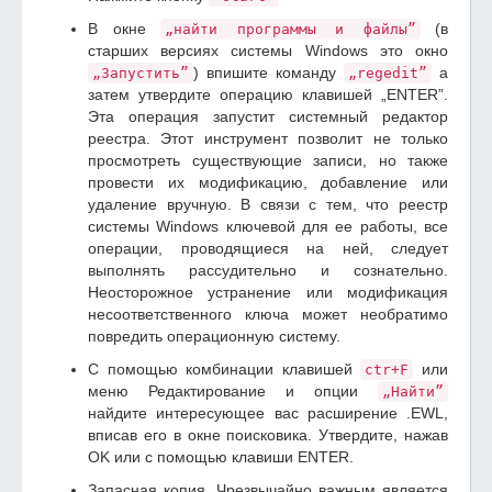
В окне
(в
„найти программы и файлы”
старших версиях системы Windows это окно
) впишите команду
а
„Запустить”
„regedit”
затем утвердите операцию клавишей „ENTER”.
Эта операция запустит системный редактор
реестра. Этот инструмент позволит не только
просмотреть существующие записи, но также
провести их модификацию, добавление или
удаление вручную. В связи с тем, что реестр
системы Windows ключевой для ее работы, все
операции, проводящиеся на ней, следует
выполнять рассудительно и сознательно.
Неосторожное устранение или модификация
несоответственного ключа может необратимо
повредить операционную систему.
С помощью комбинации клавишей
или
ctr+F
меню Редактирование и опции
„Найти”
найдите интересующее вас расширение .EWL,
вписав его в окне поисковика. Утвердите, нажав
OK или с помощью клавиши ENTER.
Запасная копия. Чрезвычайно важным является