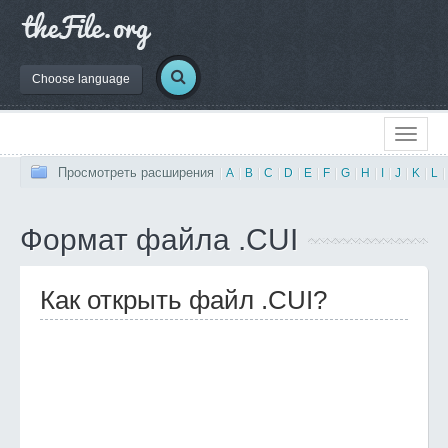
Choose language
Просмотреть расширения
|
A
|
B
|
C
|
D
|
E
|
F
|
G
|
H
|
I
|
J
|
K
|
L
|
Формат файла .CUI
Как открыть файл .CUI?