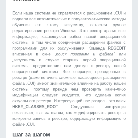
Если наша система не справляется с расширением .CUI и
подвели все автоматические и полуавтоматические методы
обучения его этому искусству, остается ручное
редактирование реестра Windows. Этот реестр хранит всю
информацию, касающуюся рабоы нашей операционной
системы, в том числе соединения расширений файлов с
программами для их обслуживания. Команда
REGEDIT
вписанная в окне
„поиск программ и файлов”
или
„запустить
в случае старших версий операционной
системы, предоставляет нам доступ к реестру нашей
операционной системы. Все операции, проведенные в
реестре (даже не очень сложные, касающееся расширения
файла .CUI) имеют значительное влияние на работу нашей
системы, поэтому прежде чем проводить какие-либо
модификации следует убедится, что сделана копия
актуального реестра. Интересующий нас раздел - это ключ
HKEY_CLASSES_ROOT
. Следующая инструкция
показывает, шаг за шагом, как модифицировать реестр, а
конкретно запись в реестре, содержащую информацию о
файле .CUI.
Шаг за шагом