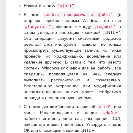
Нажмите кнопку
“start”
В окне
(в
„найти программы и файлы”
старших версиях системы Windows это окно
) впишите команду
а
„Запустить”
„regedit”
затем утвердите операцию клавишей „ENTER”.
Эта операция запустит системный редактор
реестра. Этот инструмент позволит не только
просмотреть существующие записи, но также
провести их модификацию, добавление или
удаление вручную. В связи с тем, что реестр
системы Windows ключевой для ее работы, все
операции, проводящиеся на ней, следует
выполнять рассудительно и сознательно.
Неосторожное устранение или модификация
несоответственного ключа может необратимо
повредить операционную систему.
С помощью комбинации клавишей
или
ctr+F
меню Редактирование и опции
„Найти”
найдите интересующее вас расширение .CUI,
вписав его в окне поисковика. Утвердите, нажав
OK или с помощью клавиши ENTER.