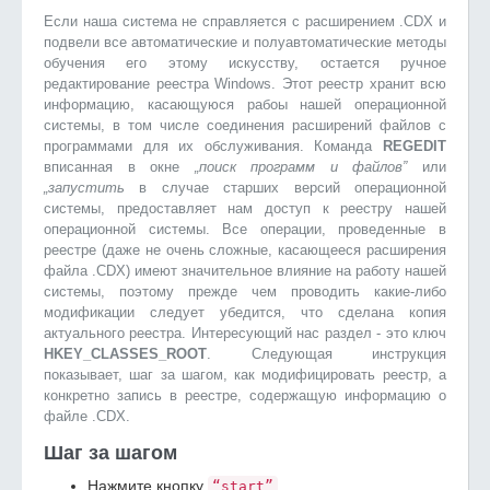
Если наша система не справляется с расширением .CDX и
подвели все автоматические и полуавтоматические методы
обучения его этому искусству, остается ручное
редактирование реестра Windows. Этот реестр хранит всю
информацию, касающуюся рабоы нашей операционной
системы, в том числе соединения расширений файлов с
программами для их обслуживания. Команда
REGEDIT
вписанная в окне
„поиск программ и файлов”
или
„запустить
в случае старших версий операционной
системы, предоставляет нам доступ к реестру нашей
операционной системы. Все операции, проведенные в
реестре (даже не очень сложные, касающееся расширения
файла .CDX) имеют значительное влияние на работу нашей
системы, поэтому прежде чем проводить какие-либо
модификации следует убедится, что сделана копия
актуального реестра. Интересующий нас раздел - это ключ
HKEY_CLASSES_ROOT
. Следующая инструкция
показывает, шаг за шагом, как модифицировать реестр, а
конкретно запись в реестре, содержащую информацию о
файле .CDX.
Шаг за шагом
Нажмите кнопку
“start”