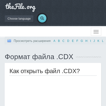
Choose language
Просмотреть расширения
|
A
|
B
|
C
|
D
|
E
|
F
|
G
|
H
|
I
|
J
|
K
|
L
|
Формат файла .CDX
Как открыть файл .CDX?