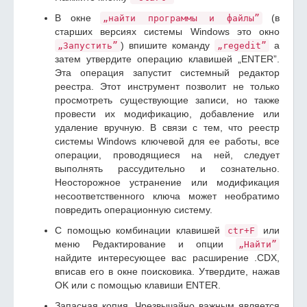
В окне
(в
„найти программы и файлы”
старших версиях системы Windows это окно
) впишите команду
а
„Запустить”
„regedit”
затем утвердите операцию клавишей „ENTER”.
Эта операция запустит системный редактор
реестра. Этот инструмент позволит не только
просмотреть существующие записи, но также
провести их модификацию, добавление или
удаление вручную. В связи с тем, что реестр
системы Windows ключевой для ее работы, все
операции, проводящиеся на ней, следует
выполнять рассудительно и сознательно.
Неосторожное устранение или модификация
несоответственного ключа может необратимо
повредить операционную систему.
С помощью комбинации клавишей
или
ctr+F
меню Редактирование и опции
„Найти”
найдите интересующее вас расширение .CDX,
вписав его в окне поисковика. Утвердите, нажав
OK или с помощью клавиши ENTER.
Запасная копия. Чрезвычайно важным является