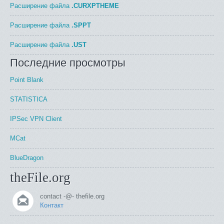
Расширение файла
.CURXPTHEME
Расширение файла
.SPPT
Расширение файла
.UST
Последние просмотры
Point Blank
STATISTICA
IPSec VPN Client
MCat
BlueDragon
theFile.org
contact -@- thefile.org
Контакт