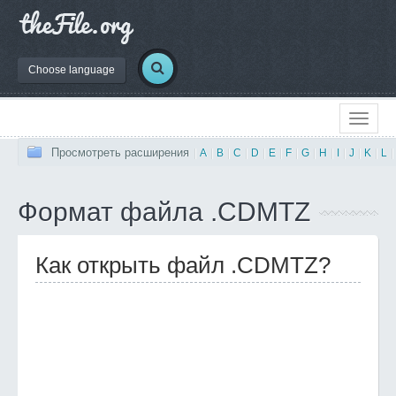
Choose language
Просмотреть расширения
|
A
|
B
|
C
|
D
|
E
|
F
|
G
|
H
|
I
|
J
|
K
|
L
|
Формат файла .CDMTZ
Как открыть файл .CDMTZ?