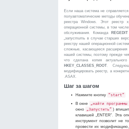
Если наша система не справляется
полуавтоматические методы обучени
реестра Windows. Этот реестр 
операционной системы, в том числ
обслуживания. Команда
REGEDIT
„запустить
в случае старших верс
реестру нашей операционной систем
сложные, касающееся расширения 
нашей системы, поэтому прежде че
что сделана копия актуальног
HKEY_CLASSES_ROOT
. Следующ
модифицировать реестр, а конкрет
.ASAX.
Шаг за шагом
Нажмите кнопку
“start”
В окне
„найти программы
окно
) впиши
„Запустить”
клавишей „ENTER”. Эта оп
инструмент позволит не т
провести их модификацию,