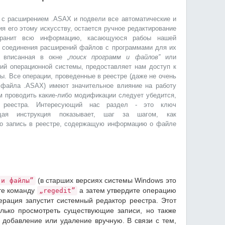
 с расширением .ASAX и подвели все автоматические и
я его этому искусству, остается ручное редактирование
хранит всю информацию, касающуюся рабоы нашей
е соединения расширений файлов с программами для их
вписанная в окне
„поиск программ и файлов”
или
ий операционной системы, предоставляет нам доступ к
ы. Все операции, проведенные в реестре (даже не очень
файла .ASAX) имеют значительное влияние на работу
м проводить какие-либо модификации следует убедится,
о реестра. Интересующий нас раздел - это ключ
ая инструкция показывает, шаг за шагом, как
но запись в реестре, содержащую информацию о файле
(в старших версиях системы Windows это
 и файлы”
те команду
а затем утвердите операцию
„regedit”
ерация запустит системный редактор реестра. Этот
олько просмотреть существующие записи, но также
 добавление или удаление вручную. В связи с тем,