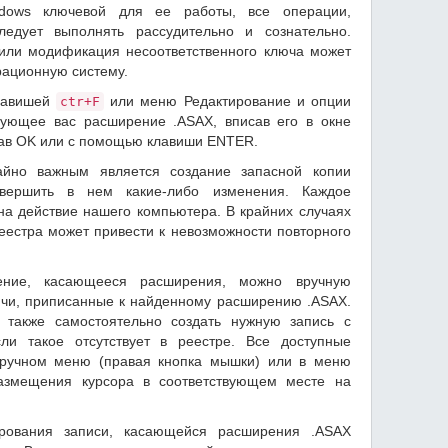
dows ключевой для ее работы, все операции,
едует выполнять рассудительно и сознательно.
или модификация несоответственного ключа может
рационную систему.
лавишей
или меню Редактирование и опции
ctr+F
ующее вас расширение .ASAX, вписав его в окне
жав OK или с помощью клавиши ENTER.
айно важным является создание запасной копии
вершить в нем какие-либо изменения. Каждое
на действие нашего компьютера. В крайних случаях
естра может привести к невозможности повторного
ение, касающееся расширения, можно вручную
ючи, приписанные к найденному расширению .ASAX.
также самостоятельно создать нужную запись с
и такое отсутствует в реестре. Все доступные
дручном меню (правая кнопка мышки) или в меню
размещения курсора в соответствующем месте на
ирования записи, касающейся расширения .ASAX