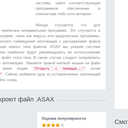
системы, найти соответствующее
программное обеспечение в
компьютере либо сети интернет.
Иногда случается, что для
приписана неправильная программа. Это случается в
ограмм, таких как вирусы или вредоносные программы,
бочного совмещения аппликации с расширением файла
ания нового типа файлов .ASAX мы укажем системе
ема ошибочно будет рекомендовать ее использование
я файл этого типа. В таком случае следует попробовать
ю аппликацию. Нажмите правой кнопкой мышки на файл
из меню опцию
затем
"Открыть с помощью..."
. Сейчас выберите одну из установленных аппликаций
"
йте снова.
ткроют файл .ASAX
Оценка популярности
Смот