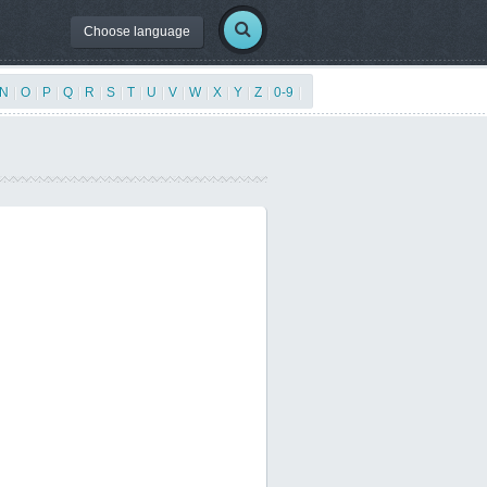
Choose language
N
|
O
|
P
|
Q
|
R
|
S
|
T
|
U
|
V
|
W
|
X
|
Y
|
Z
|
0-9
|