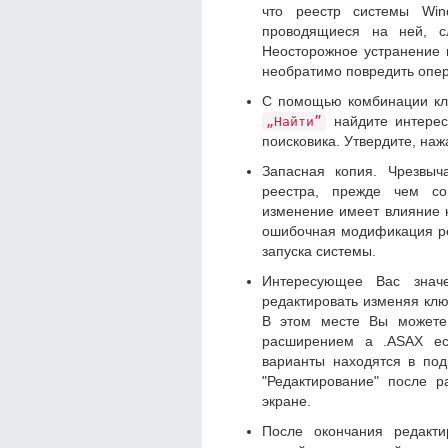
что реестр системы Win
проводящиеся на ней, сл
Неосторожное устранение 
необратимо повредить опе
С помощью комбинации к
найдите интерес
„Найти”
поисковика. Утвердите, на
Запасная копия. Чрезвыч
реестра, прежде чем со
изменение имеет влияние 
ошибочная модификация ре
запуска системы.
Интересующее Вас знач
редактировать изменяя кл
В этом месте Вы можете 
расширением а .ASAX есл
варианты находятся в по
"Редактирование" после 
экране.
После окончания редакт