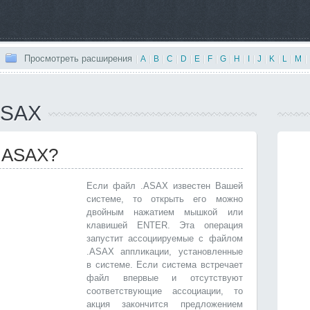
Просмотреть расширения
|
A
|
B
|
C
|
D
|
E
|
F
|
G
|
H
|
I
|
J
|
K
|
L
|
M
|
ASAX
 .ASAX?
Если файл .ASAX известен Вашей
системе, то открыть его можно
двойным нажатием мышкой или
клавишей ENTER. Эта операция
запустит ассоциируемые с файлом
.ASAX аппликации, установленные
в системе. Если система встречает
файл впервые и отсутствуют
соответствующие ассоциации, то
акция закончится предложением