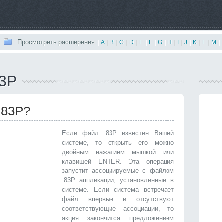
Просмотреть расширения
|
A
|
B
|
C
|
D
|
E
|
F
|
G
|
H
|
I
|
J
|
K
|
L
|
M
|
83P
.83P?
Если файл .83P известен Вашей
системе, то открыть его можно
двойным нажатием мышкой или
клавишей ENTER. Эта операция
запустит ассоциируемые с файлом
.83P аппликации, установленные в
системе. Если система встречает
файл впервые и отсутствуют
соответствующие ассоциации, то
акция закончится предложением