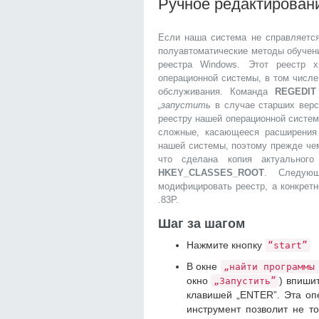
Ручное редактирован
Если наша система не справляется
полуавтоматические методы обучени
реестра Windows. Этот реестр 
операционной системы, в том числ
обслуживания. Команда
REGEDIT
„запустить
в случае старших верс
реестру нашей операционной систем
сложные, касающееся расширения
нашей системы, поэтому прежде че
что сделана копия актуальног
HKEY_CLASSES_ROOT
. Следующ
модифицировать реестр, а конкрет
.83P.
Шаг за шагом
Нажмите кнопку
“start”
В окне
„найти программы
окно
) впиши
„Запустить”
клавишей „ENTER”. Эта оп
инструмент позволит не т