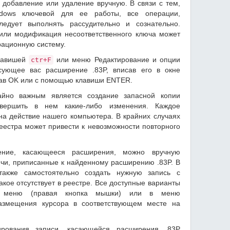
 добавление или удаление вручную. В связи с тем,
dows ключевой для ее работы, все операции,
едует выполнять рассудительно и сознательно.
или модификация несоответственного ключа может
рационную систему.
лавишей
или меню Редактирование и опции
ctr+F
ующее вас расширение .83P, вписав его в окне
жав OK или с помощью клавиши ENTER.
айно важным является создание запасной копии
вершить в нем какие-либо изменения. Каждое
на действие нашего компьютера. В крайних случаях
естра может привести к невозможности повторного
ение, касающееся расширения, можно вручную
ючи, приписанные к найденному расширению .83P. В
акже самостоятельно создать нужную запись с
акое отсутствует в реестре. Все доступные варианты
м меню (правая кнопка мышки) или в меню
размещения курсора в соответствующем месте на
ирования записи, касающейся расширения .83P