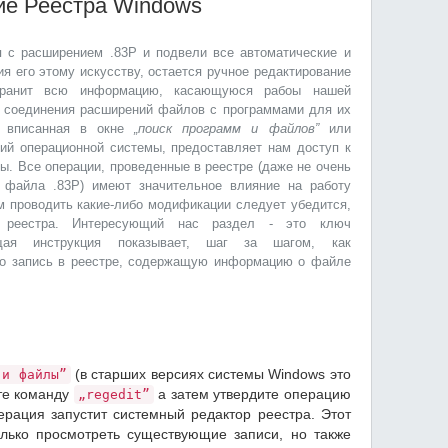
ие Реестра Windows
 с расширением .83P и подвели все автоматические и
я его этому искусству, остается ручное редактирование
хранит всю информацию, касающуюся рабоы нашей
е соединения расширений файлов с программами для их
вписанная в окне
„поиск программ и файлов”
или
ий операционной системы, предоставляет нам доступ к
ы. Все операции, проведенные в реестре (даже не очень
 файла .83P) имеют значительное влияние на работу
м проводить какие-либо модификации следует убедится,
о реестра. Интересующий нас раздел - это ключ
ая инструкция показывает, шаг за шагом, как
но запись в реестре, содержащую информацию о файле
(в старших версиях системы Windows это
 и файлы”
те команду
а затем утвердите операцию
„regedit”
ерация запустит системный редактор реестра. Этот
олько просмотреть существующие записи, но также