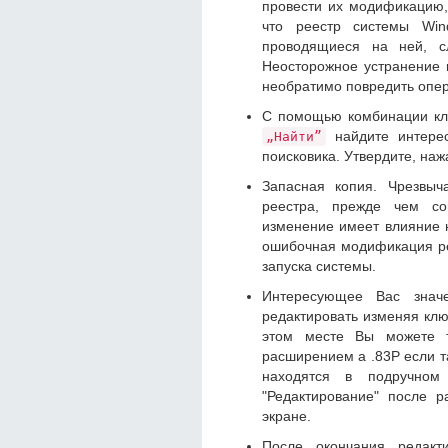
провести их модификацию,
что реестр системы Win
проводящиеся на ней, сл
Неосторожное устранение 
необратимо повредить опе
С помощью комбинации к
найдите интерес
„Найти”
поисковика. Утвердите, на
Запасная копия. Чрезвыч
реестра, прежде чем со
изменение имеет влияние 
ошибочная модификация ре
запуска системы.
Интересующее Вас знач
редактировать изменяя кл
этом месте Вы можете т
расширением а .83P если т
находятся в подручно
"Редактирование" после 
экране.
После окончания редакт