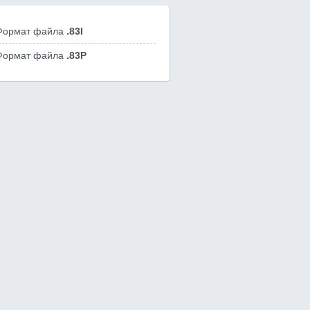
Формат файла
.83I
Формат файла
.83P