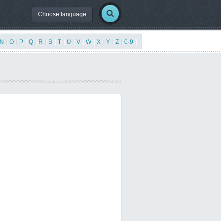
Choose language
N
|
O
|
P
|
Q
|
R
|
S
|
T
|
U
|
V
|
W
|
X
|
Y
|
Z
|
0-9
|