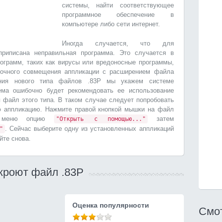
системы, найти соответствующее
программное обеспечение в
компьютере либо сети интернет.
Иногда случается, что для
приписана неправильная программа. Это случается в
ограмм, таких как вирусы или вредоносные программы,
бочного совмещения аппликации с расширением файла
ния нового типа файлов .83P мы укажем системе
ема ошибочно будет рекомендовать ее использование
я файл этого типа. В таком случае следует попробовать
ю аппликацию. Нажмите правой кнопкой мышки на файл
з меню опцию
затем
"Открыть с помощью..."
. Сейчас выберите одну из установленных аппликаций
"
йте снова.
кроют файл .83P
Оценка популярности
Смот