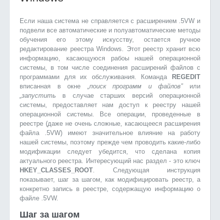
Если наша система не справляется с расширением .5VW и
подвели все автоматические и полуавтоматические методы
обучения его этому искусству, остается ручное
редактирование реестра Windows. Этот реестр хранит всю
информацию, касающуюся рабоы нашей операционной
системы, в том числе соединения расширений файлов с
программами для их обслуживания. Команда
REGEDIT
вписанная в окне
„поиск программ и файлов”
или
„запустить
в случае старших версий операционной
системы, предоставляет нам доступ к реестру нашей
операционной системы. Все операции, проведенные в
реестре (даже не очень сложные, касающееся расширения
файла .5VW) имеют значительное влияние на работу
нашей системы, поэтому прежде чем проводить какие-либо
модификации следует убедится, что сделана копия
актуального реестра. Интересующий нас раздел - это ключ
HKEY_CLASSES_ROOT
. Следующая инструкция
показывает, шаг за шагом, как модифицировать реестр, а
конкретно запись в реестре, содержащую информацию о
файле .5VW.
Шаг за шагом