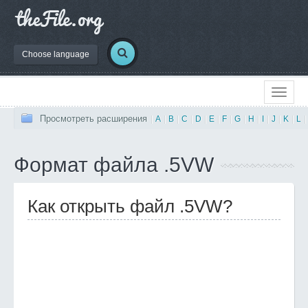
Choose language
Просмотреть расширения
|
A
|
B
|
C
|
D
|
E
|
F
|
G
|
H
|
I
|
J
|
K
|
L
|
Формат файла .5VW
Как открыть файл .5VW?