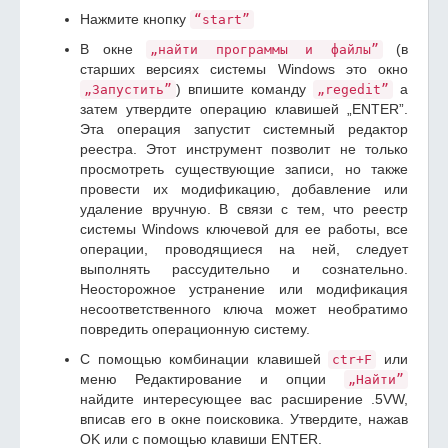
Нажмите кнопку
“start”
В окне
(в
„найти программы и файлы”
старших версиях системы Windows это окно
) впишите команду
а
„Запустить”
„regedit”
затем утвердите операцию клавишей „ENTER”.
Эта операция запустит системный редактор
реестра. Этот инструмент позволит не только
просмотреть существующие записи, но также
провести их модификацию, добавление или
удаление вручную. В связи с тем, что реестр
системы Windows ключевой для ее работы, все
операции, проводящиеся на ней, следует
выполнять рассудительно и сознательно.
Неосторожное устранение или модификация
несоответственного ключа может необратимо
повредить операционную систему.
С помощью комбинации клавишей
или
ctr+F
меню Редактирование и опции
„Найти”
найдите интересующее вас расширение .5VW,
вписав его в окне поисковика. Утвердите, нажав
OK или с помощью клавиши ENTER.